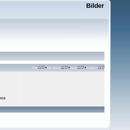
Bilder
•
•
•
Title
File Name
Date
Position
2015