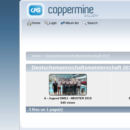
Home
Login
Album list
Search
Home
>
Deutschemannschaftsmeisterschaft 2015
Deutschemannschaftsmeisterschaft 20
A - Jugend DMSJ - MEISTER 2015
640 views
3 files on 1 page(s)