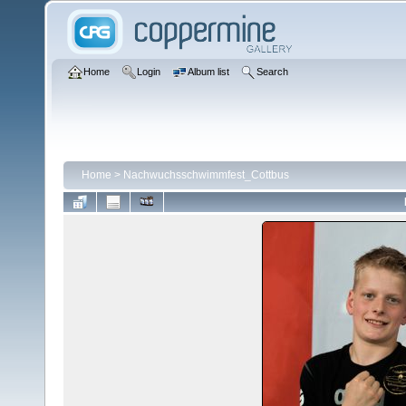
Home
Login
Album list
Search
Home
>
Nachwuchsschwimmfest_Cottbus