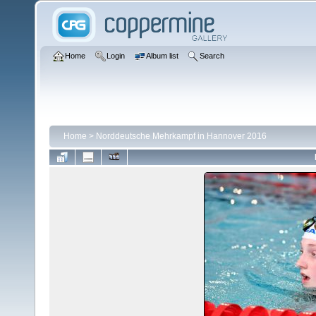
Home
Login
Album list
Search
Home
>
Norddeutsche Mehrkampf in Hannover 2016