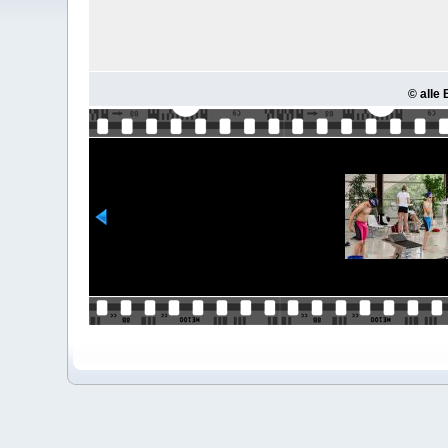
© alle