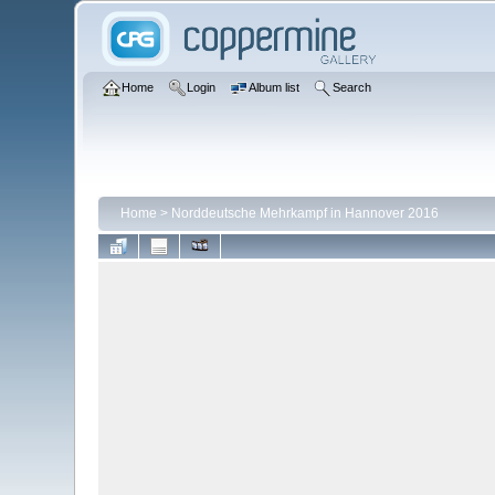
Home
Login
Album list
Search
Home
>
Norddeutsche Mehrkampf in Hannover 2016