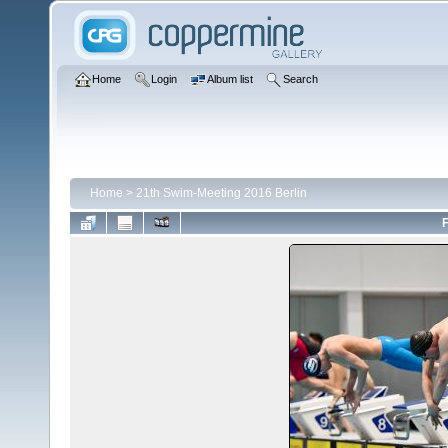
Home
Login
Album list
Search
Home
>
21th Swim-Meeting 2016 Berlin
F