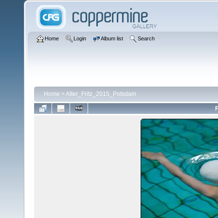
Home
Login
Album list
Search
Home
>
Alter_Fritz_2015_Potsdam
F