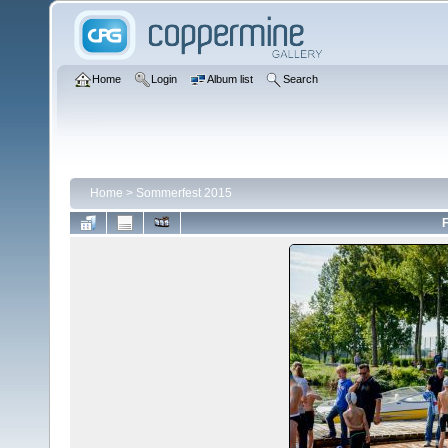
Home
Login
Album list
Search
Home
>
Sommerfest 2015
F