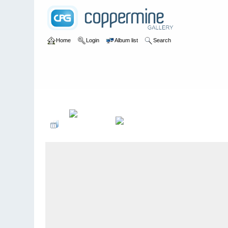
Home
Login
Album list
Search
Home
>
Landesmeisterschaften Brandenburg 2015