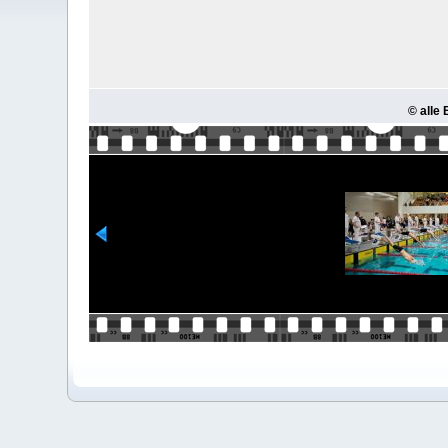
© alle