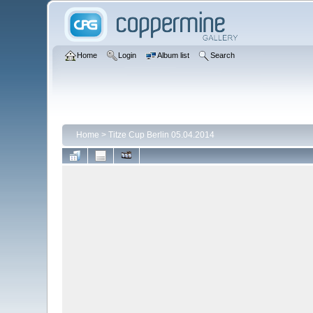
Home
Login
Album list
Search
Home
>
Titze Cup Berlin 05.04.2014