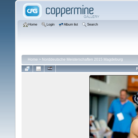
Home
Login
Album list
Search
Home
>
Norddeutsche Meisterschaften 2015 Magdeburg
F