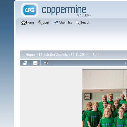
Home
Login
Album list
Search
Home
>
10. LänderVergleich 30.11.2014 in Berlin
F