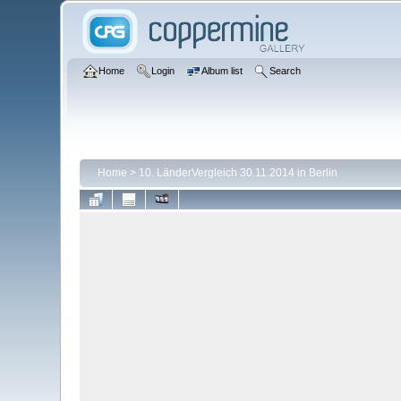
Home
Login
Album list
Search
Home
>
10. LänderVergleich 30.11.2014 in Berlin