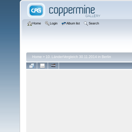
Home
Login
Album list
Search
Home
>
10. LänderVergleich 30.11.2014 in Berlin