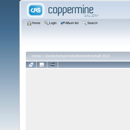
Home
Login
Album list
Search
Home
>
Deutschemannschaftsmeisterschaft 2015