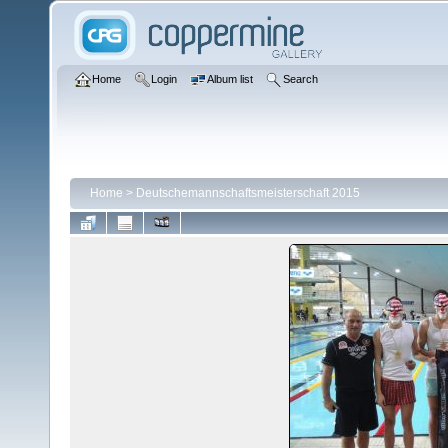
Home
Login
Album list
Search
Home
>
Deutschemannschaftsmeisterschaft 2015