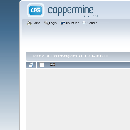
Home
Login
Album list
Search
Home
>
10. LänderVergleich 30.11.2014 in Berlin