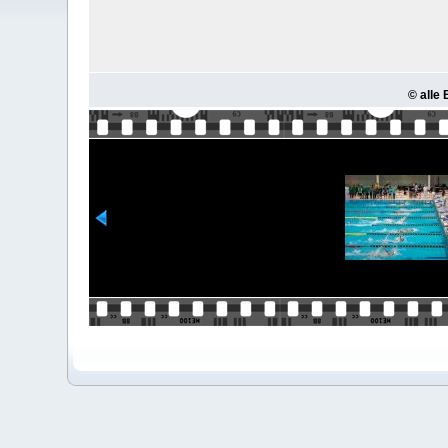
© alle