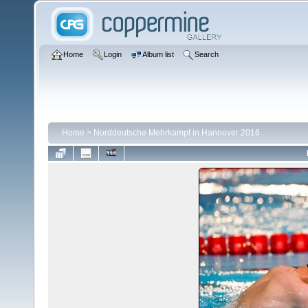
Home
Login
Album list
Search
Home
>
Norddeutsche Mehrkampf in Hannover 2016