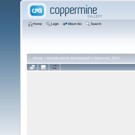
Home
Login
Album list
Search
Home
>
Norddeutsche Mehrkampf in Hannover 2016