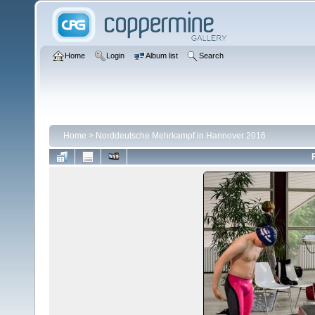
Home
Login
Album list
Search
Home
>
Norddeutsche Mehrkampf in Hannover 2016