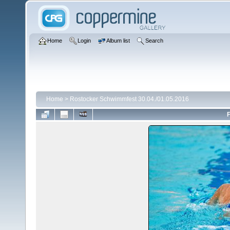
Home
Login
Album list
Search
Home
>
Rostocker Schwimmfest 30.04./01.05.2016
F