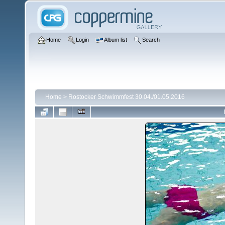
Home
Login
Album list
Search
Home
>
Rostocker Schwimmfest 30.04./01.05.2016