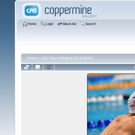
Home
Login
Album list
Search
Home
>
21th Swim-Meeting 2016 Berlin