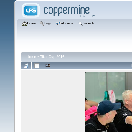
Home
Login
Album list
Search
Home
>
Titze Cup 2016