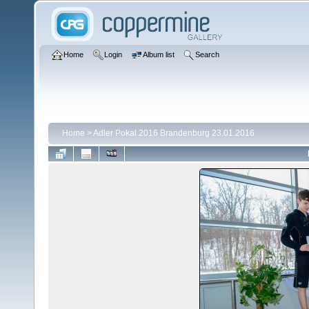
Home
Login
Album list
Search
Home
>
Adler Pokal 2016 Brandenburg 23.01.2016