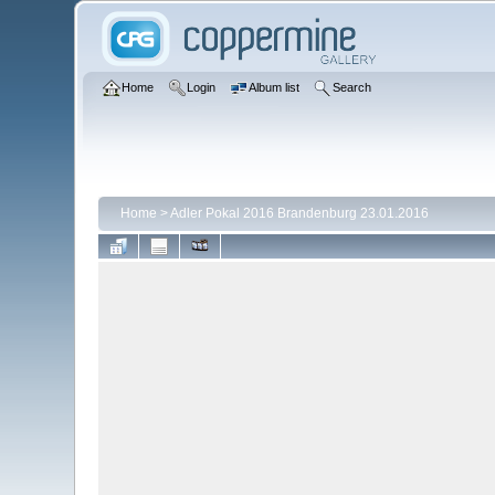
Home
Login
Album list
Search
Home
>
Adler Pokal 2016 Brandenburg 23.01.2016