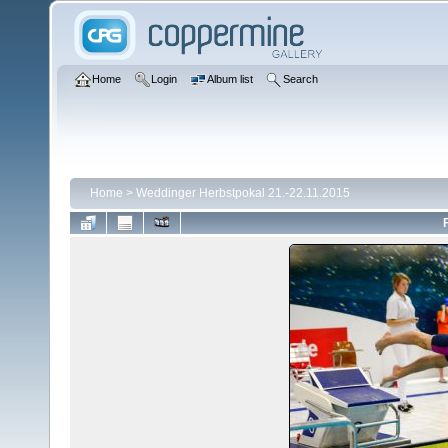
Home
Login
Album list
Search
Home
>
Weddinger Herbstpokal 21.-22.11.2015