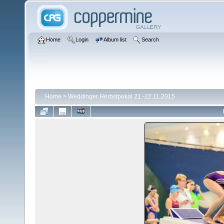
Home
Login
Album list
Search
Home
>
Weddinger Herbstpokal 21.-22.11.2015