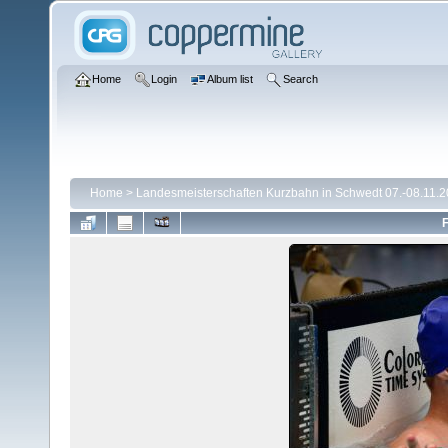
Home
Login
Album list
Search
Home
>
Landesmeisterschaften Kurzbahn in Schwedt 07.-08.11.
F