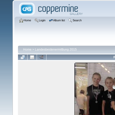
Home
Login
Album list
Search
Home
>
Landesbestenermittlung 2015
F