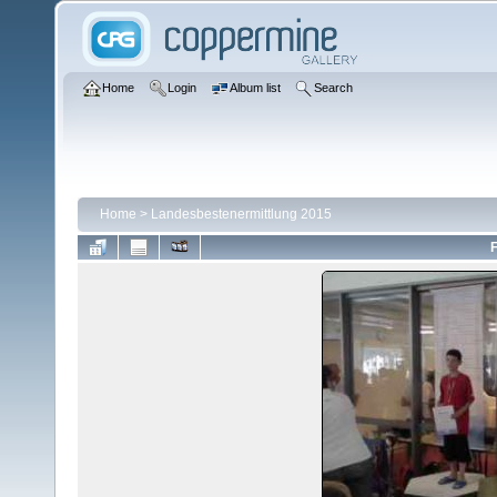
Home
Login
Album list
Search
Home
>
Landesbestenermittlung 2015
F