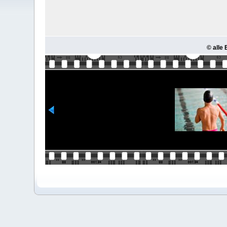
© alle