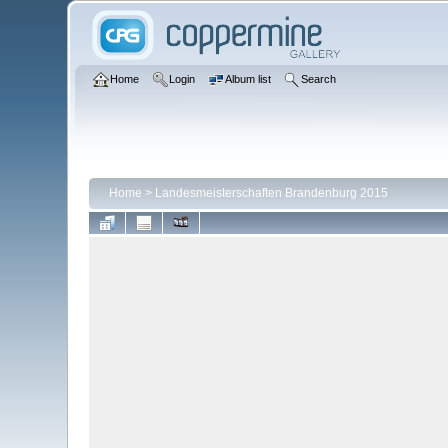
Home
Login
Album list
Search
Home
>
Landesmeisterschaften Brandenburg 2015