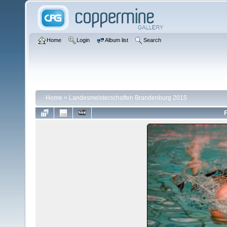
Home
Login
Album list
Search
Home
>
Landesmeisterschaften Brandenburg 2015
F