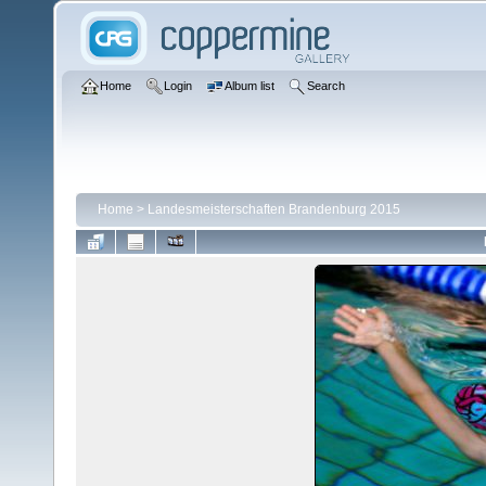
Home
Login
Album list
Search
Home
>
Landesmeisterschaften Brandenburg 2015