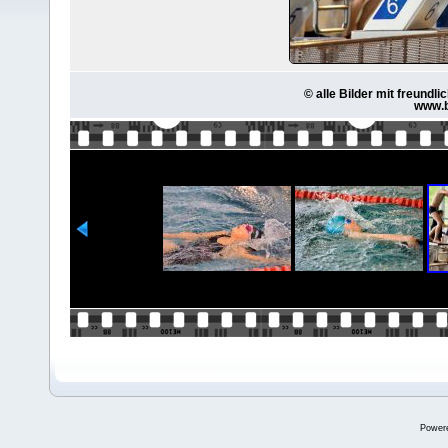
© alle Bilder mit freund
www.b
Power