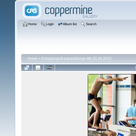
Home
Login
Album list
Search
Home
>
Einladungs/Kaderprüfungs Wk 20.06.2015