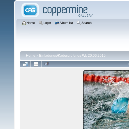
Home
Login
Album list
Search
Home
>
Einladungs/Kaderprüfungs Wk 20.06.2015