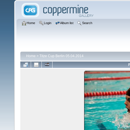
Home
Login
Album list
Search
Home
>
Titze Cup Berlin 05.04.2014
F