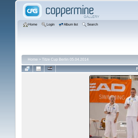
Home
Login
Album list
Search
Home
>
Titze Cup Berlin 05.04.2014
F