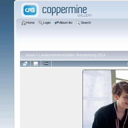
Home
Login
Album list
Search
Home
>
Landesmeisterschaften Brandenburg 2014